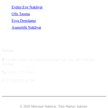
Evden Eve Nakliyat
Ofis Taşıma
Eşya Depolama
Asansörlü Nakliyat
İletişim
Fındıklı Mah. Gazi Mustafa Kemal Cad. No: 203 Maltepe /
İstanbul
0 (216) 575 23 43
0 (534) 975 02 98
© 2026 Metropol Nakliyat. Tüm Hakları Saklıdır.