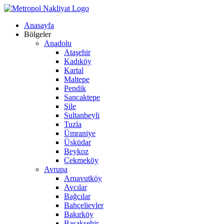
Anasayfa
Bölgeler
Anadolu
Ataşehir
Kadıköy
Kartal
Maltepe
Pendik
Sancaktepe
Şile
Sultanbeyli
Tuzla
Ümraniye
Üsküdar
Beykoz
Çekmeköy
Avrupa
Arnavutköy
Avcılar
Bağcılar
Bahçelievler
Bakırköy
Başakşehir