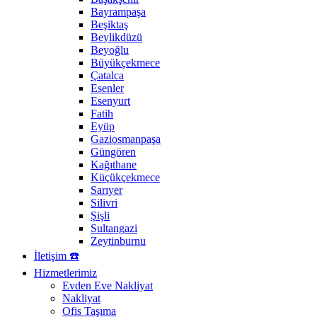
Bayrampaşa
Beşiktaş
Beylikdüzü
Beyoğlu
Büyükçekmece
Çatalca
Esenler
Esenyurt
Fatih
Eyüp
Gaziosmanpaşa
Güngören
Kağıthane
Küçükçekmece
Sarıyer
Silivri
Şişli
Sultangazi
Zeytinburnu
İletişim ☎️
Hizmetlerimiz
Evden Eve Nakliyat
Nakliyat
Ofis Taşıma