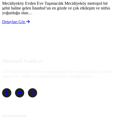
Mecidiyeköy Evden Eve Taşımacılık Mecidiyeköy metropol bir
şehir haline gelen İstanbul’un en gözde ve çok etkileşim ve nüfus
yoğunluğu olan…
Detayları Gör
Metropol Nakliyat
1979'dan beri güvenli ve profesyonel evden eve nakliyat çözümleri
sunuyoruz. Müşteri memnuniyeti bizim önceliğimizdir.
Hizmetlerimiz