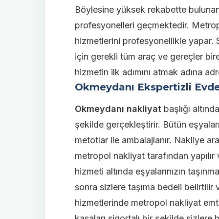
Böylesine yüksek rekabette bulunan 
profesyonelleri geçmektedir. Metro
hizmetlerini profesyonellikle yapar.
için gerekli tüm araç ve gereçler bir
hizmetin ilk adımını atmak adına adresi
Okmeydanı Ekspertizli Evde
Okmeydanı nakliyat
başlığı altınd
şekilde gerçekleştirir. Bütün eşyalar
metotlar ile ambalajlanır. Nakliye a
metropol nakliyat tarafından yapılır v
hizmeti altında eşyalarınızın taşınm
sonra sizlere taşıma bedeli belirtil
hizmetlerinde metropol nakliyat emt
kasaları sigortalı bir şekilde sizlere