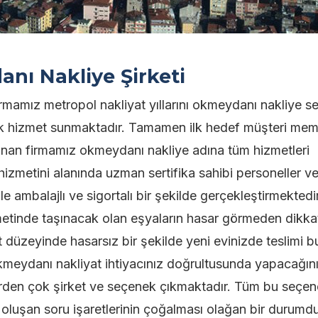
nı Nakliye Şirketi
rmamız metropol nakliyat yıllarını okmeydanı nakliye s
arak hizmet sunmaktadır. Tamamen ilk hedef müşteri mem
unan firmamız okmeydanı nakliye adına tüm hizmetleri
izmetini alanında uzman sertifika sahibi personeller ve 
le ambalajlı ve sigortalı bir şekilde gerçekleştirmektedir
etinde taşınacak olan eşyaların hasar görmeden dikkatl
 düzeyinde hasarsız bir şekilde yeni evinizde teslimi b
Okmeydanı nakliyat ihtiyacınız doğrultusunda yapacağın
irden çok şirket ve seçenek çıkmaktadır. Tüm bu seçen
luşan soru işaretlerinin çoğalması olağan bir durumdu