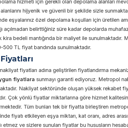
polama hizmeti için gerekli olan depolama alanları mev
anlarını hijyenik ve güvenli bir şekilde sizle sunmaktad
de eşyalarınız özel depolama koşulları için üretilen am
jı açılmadan belirttiğiniz süre kadar depolarda muhafaza
k kira bedeli mantığında bir maliyet ile sunulmaktadır. 
50-500 TL fiyat bandında sunulmaktadır.
iyatları
kliyat fiyatları adına geliştirilen fiyatlandırma mekani
ygun fiyatlara
sunmayı garanti ediyoruz. Metropol nak
nmaktadır. Nakliyat sektöründe oluşan yüksek rekabet fi
r. Çok yönlü fiyatlar miktarlarına göre hizmet kalitesi
mektedir. Tüm bunları tek bir fiyatta birleştiren metrop
nde fiyatı etkileyen eşya miktarı, kat oranı, adres arası
dı etmez ve sizlere sunulan fiyatlar bu hususların hesab