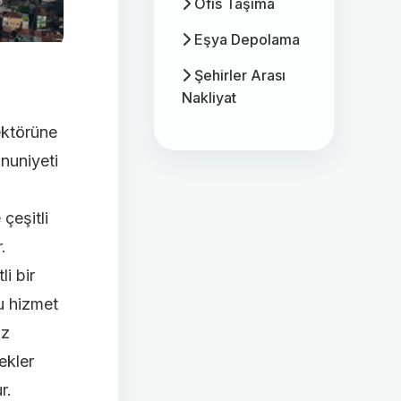
Ofis Taşıma
Eşya Depolama
Şehirler Arası
Nakliyat
ektörüne
nuniyeti
çeşitli
.
i bir
u hizmet
ız
ekler
r.