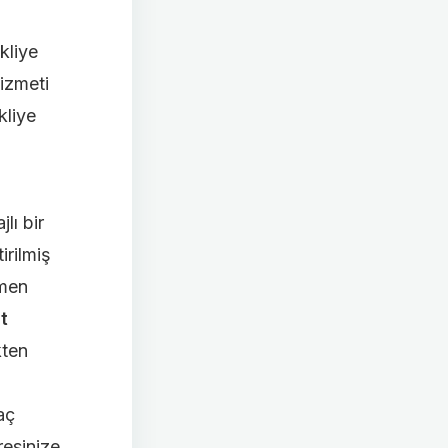
kliye
hizmeti
kliye
lı bir
irilmiş
amen
t
kten
aç
resinize