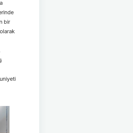
na
erinde
n bir
 olarak
,
ş
uniyeti