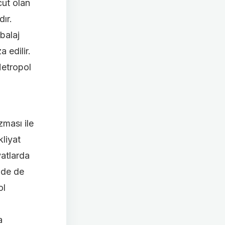
cut olan
ır.
balaj
 edilir.
Metropol
zması ile
liyat
yatlarda
nde de
ol
a