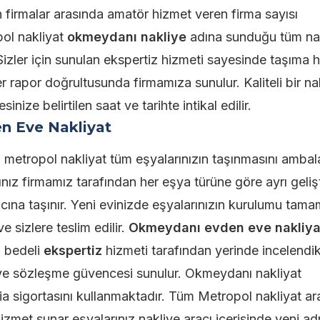
firmalar arasında amatör hizmet veren firma sayısı
pol nakliyat
okmeydanı nakliye
adına sunduğu tüm na
 Sizler için sunulan ekspertiz hizmeti sayesinde taşıma 
er rapor doğrultusunda firmamıza sunulur. Kaliteli bir na
nize belirtilen saat ve tarihte intikal edilir.
n Eve Nakliyat
a metropol nakliyat tüm eşyalarınızın taşınmasını ambalaj
ınız firmamız tarafından her eşya türüne göre ayrı gelişt
racına taşınır. Yeni evinizde eşyalarınızın kurulumu tam
e sizlere teslim edilir.
Okmeydanı evden eve nakliya
a bedeli
ekspertiz
hizmeti tarafından yerinde incelendi
ir ve sözleşme güvencesi sunulur. Okmeydanı nakliyat
ia sigortasını kullanmaktadır. Tüm Metropol nakliyat ar
 hizmet sunar eşyalarınız nakliye aracı içerisinde yeni ad