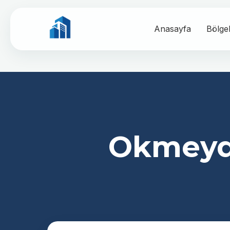
Anasayfa
Bölge
Okmeyda