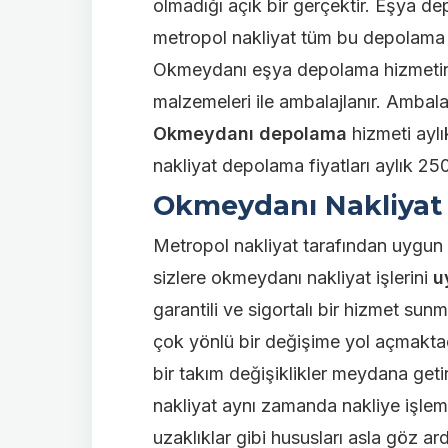
olmadığı açık bir gerçektir. Eşya de
metropol nakliyat tüm bu depolama al
Okmeydanı
eşya depolama
hizmetin
malzemeleri ile ambalajlanır. Ambala
Okmeydanı depolama
hizmeti aylı
nakliyat depolama fiyatları aylık 2
Okmeydanı Nakliyat F
Metropol nakliyat tarafından uygun na
sizlere okmeydanı nakliyat işlerini
u
garantili ve sigortalı bir hizmet su
çok yönlü bir değişime yol açmaktadı
bir takım değişiklikler meydana getir
nakliyat aynı zamanda nakliye işlemi
uzaklıklar gibi hususları asla göz ar